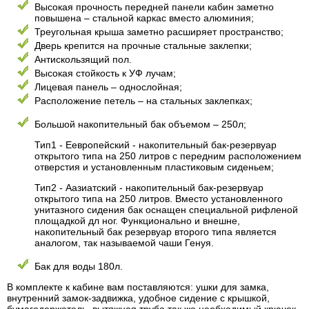
Высокая прочность передней панели кабин заметно
повышена – стальной каркас вместо алюминия;
Треугольная крыша заметно расширяет пространство;
Дверь крепится на прочные стальные заклепки;
Антискользящий пол.
Высокая стойкость к УФ лучам;
Лицевая панель – однослойная;
Расположение петель – на стальных заклепках;
Большой накопительный бак объемом – 250л;
Тип1 - Еевропейский - накопительный бак-резервуар
открытого типа на 250 литров с передним расположением
отверстия и установленным пластиковым сиденьем;
Тип2 - Аазиатский - накопительный бак-резервуар
открытого типа на 250 литров. Вместо установленного
унитазного сидения бак оснащен специальной рифленой
площадкой дл ног. Функционально и внешне,
накопительный бак резервуар второго типа является
аналогом, так называемой чаши Генуя.
Бак для воды 180л.
В комплекте к кабине вам поставляются: ушки для замка,
внутренний замок-задвижка, удобное сидение с крышкой,
бумагодержатель, вытяжная труба так же необходимый крючок